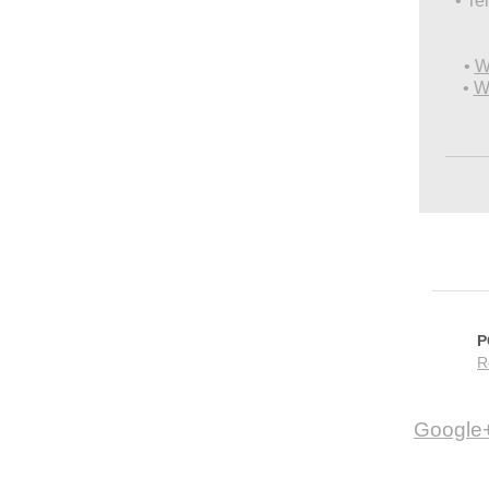
• Te
•
W
•
W
P
R
Google