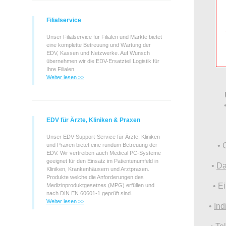
Filialservice
Unser Filialservice für Filialen und Märkte bietet
eine komplette Betreuung und Wartung der
EDV, Kassen und Netzwerke. Auf Wunsch
übernehmen wir die EDV-Ersatzteil Logistik für
Ihre Filialen.
Weiter lesen >>
EDV für Ärzte, Kliniken & Praxen
Unser EDV-Support-Service für Ärzte, Kliniken
• 
und Praxen bietet eine rundum Betreuung der
EDV.
Wir vertreiben auch Medical PC-Systeme
geeignet für den Einsatz im Patientenumfeld in
•
Da
Kliniken, Krankenhäusern und Arztpraxen.
Produkte welche die Anforderungen des
• E
Medizinproduktgesetzes (MPG) erfüllen und
nach DIN EN 60601-1 geprüft sind.
Weiter lesen >>
•
Ind