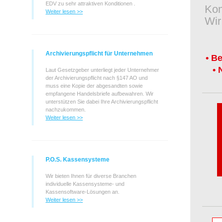
EDV zu sehr attraktiven Konditionen .
Kom
Weiter lesen >>
Wir
Archivierungspflicht für Unternehmen
•
Be
•
Laut Gesetzgeber
unterliegt jeder Unternehmer
der Archivierungspflicht nach §147 AO
und
muss eine Kopie der abgesandten sowie
empfangene Handelsbriefe aufbewahren.
Wir
unterstützen Sie dabei Ihre Archivierungspflicht
nachzukommen.
Weiter lesen >>
P.O.S. Kassensysteme
Wir bieten Ihnen für diverse Branchen
individuelle Kassensysteme- und
Kassensoftware-Lösungen an.
Weiter lesen >>